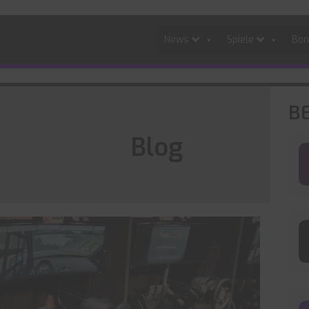
News
Spiele
Bon
B
Blog