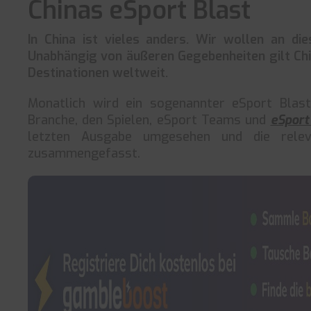
Chinas eSport Blast
In China ist vieles anders. Wir wollen an dies
Unabhängig von äußeren Gegebenheiten gilt Chin
Destinationen weltweit.
Monatlich wird ein sogenannter eSport Blast
Branche, den Spielen, eSport Teams und
eSport
letzten Ausgabe umgesehen und die rele
zusammengefasst.