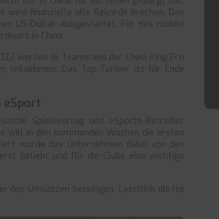
 nicht nur in China für Aufsehen gesorgt hat.
wird finanzielle alle Rekorde brechen. Das
onen US-Dollar ausgestattet. Für das mobile
rdwert in China.
022 werden 16 Teams aus der China King Pro
n teilnehmen. Das Top-Turnier ist für Ende
m eSport
sische Spieleverlag und eSports-Betreiber
se will in den kommenden Wochen die ersten
piriert wurde das Unternehmen dabei von den
erst beliebt und für die Clubs eine wichtige
n den Umsätzen beteiligen. Letztlich dürfte