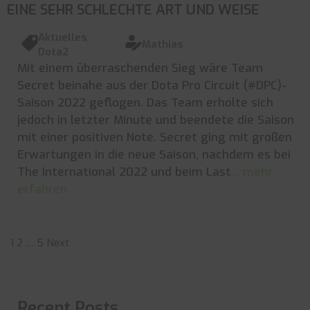
EINE SEHR SCHLECHTE ART UND WEISE
Aktuelles
,
Mathias
Dota2
Mit einem überraschenden Sieg wäre Team
Secret beinahe aus der Dota Pro Circuit (#DPC)-
Saison 2022 geflogen. Das Team erholte sich
jedoch in letzter Minute und beendete die Saison
mit einer positiven Note. Secret ging mit großen
Erwartungen in die neue Saison, nachdem es bei
The International 2022 und beim Last
... mehr
erfahren
Posts
1
2
…
5
Next
pagination
Recent Posts