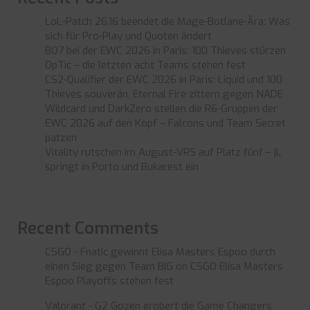
LoL-Patch 26.16 beendet die Mage-Botlane-Ära: Was
sich für Pro-Play und Quoten ändert
BO7 bei der EWC 2026 in Paris: 100 Thieves stürzen
OpTic – die letzten acht Teams stehen fest
CS2-Qualifier der EWC 2026 in Paris: Liquid und 100
Thieves souverän, Eternal Fire zittern gegen NADE
Wildcard und DarkZero stellen die R6-Gruppen der
EWC 2026 auf den Kopf – Falcons und Team Secret
patzen
Vitality rutschen im August-VRS auf Platz fünf – jL
springt in Porto und Bukarest ein
Recent Comments
CSGO - Fnatic gewinnt Elisa Masters Espoo durch
einen Sieg gegen Team BIG
on
CSGO Elisa Masters
Espoo Playoffs stehen fest
Valorant - G2 Gozen erobert die Game Changers