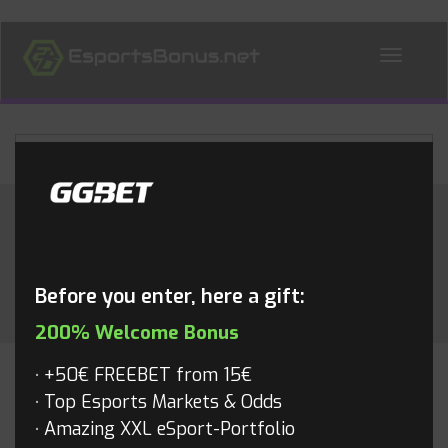
ALL NEWS
Category:
Dota2
Before you enter, here a gift:
200% Welcome Bonus
+50€ FREEBET from 15€
DOTA2
Top Esports Markets & Odds
Amazing XXL eSport-Portfolio