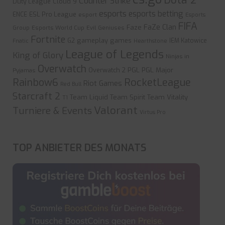
Dota 2
Counter Strike
Duty League
Cloud 9
esports
esports betting
ESL Pro League
ENCE
esport
Esports
FIFA
FaZe Clan
Faze
Group
Esports World Cup
Evil Geniuses
Fortnite
gameplay
games
G2
IEM Katowice
Fnatic
Hearthstone
League of Legends
King of Glory
Ninjas in
Overwatch
Overwatch 2
PGL
PGL Major
Pyjamas
Rainbow6
RocketLeague
Riot Games
Red Bull
Starcraft 2
Team Liquid
Team Spirit
Team Vitality
T1
Valorant
Turniere & Events
Virtus Pro
TOP ANBIETER DES MONATS