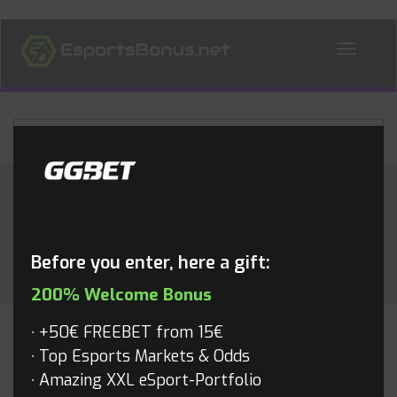
ALL NEWS
Tag Archives: PGL
Before you enter, here a gift:
200% Welcome Bonus
+50€ FREEBET from 15€
CS:GO
Top Esports Markets & Odds
Amazing XXL eSport-Portfolio