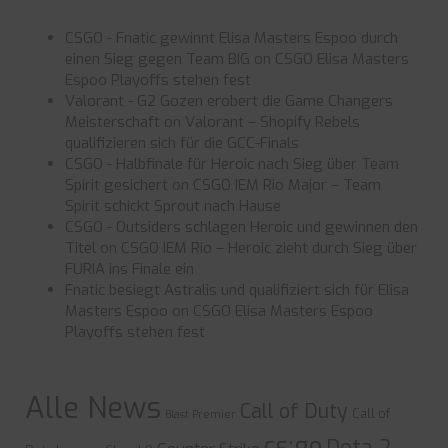
CSGO - Fnatic gewinnt Elisa Masters Espoo durch
einen Sieg gegen Team BIG
on
CSGO Elisa Masters
Espoo Playoffs stehen fest
Valorant - G2 Gozen erobert die Game Changers
Meisterschaft
on
Valorant – Shopify Rebels
qualifizieren sich für die GCC-Finals
CSGO - Halbfinale für Heroic nach Sieg über Team
Spirit gesichert
on
CSGO IEM Rio Major – Team
Spirit schickt Sprout nach Hause
CSGO - Outsiders schlagen Heroic und gewinnen den
Titel
on
CSGO IEM Rio – Heroic zieht durch Sieg über
FURIA ins Finale ein
Fnatic besiegt Astralis und qualifiziert sich für Elisa
Masters Espoo
on
CSGO Elisa Masters Espoo
Playoffs stehen fest
Alle News
Call of Duty
Call of
Blast Premier
cs:go