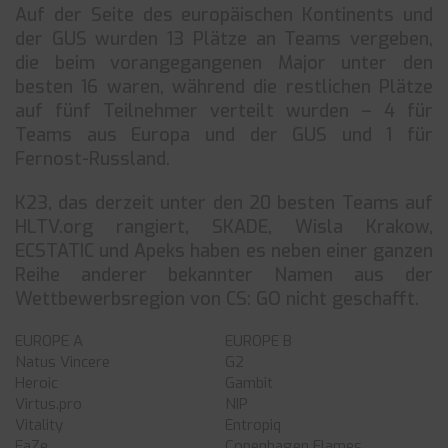
Auf der Seite des europäischen Kontinents und
der GUS wurden 13 Plätze an Teams vergeben,
die beim vorangegangenen Major unter den
besten 16 waren, während die restlichen Plätze
auf fünf Teilnehmer verteilt wurden – 4 für
Teams aus Europa und der GUS und 1 für
Fernost-Russland.
K23, das derzeit unter den 20 besten Teams auf
HLTV.org rangiert, SKADE, Wisla Krakow,
ECSTATIC und Apeks haben es neben einer ganzen
Reihe anderer bekannter Namen aus der
Wettbewerbsregion von CS: GO nicht geschafft.
EUROPE A
EUROPE B
Natus Vincere
G2
Heroic
Gambit
Virtus.pro
NIP
Vitality
Entropiq
FaZe
Copenhagen Flames