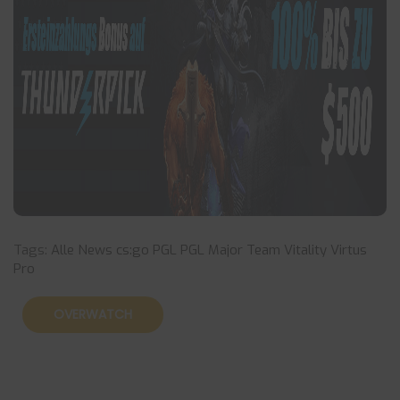
Tags:
Alle News
cs:go
PGL
PGL Major
Team Vitality
Virtus
Pro
OVERWATCH