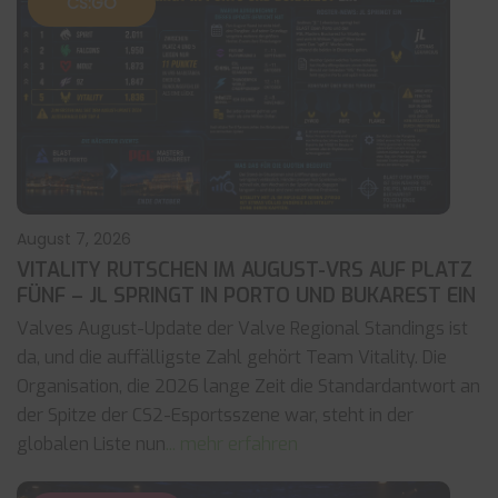
CS:GO
August 7, 2026
VITALITY RUTSCHEN IM AUGUST-VRS AUF PLATZ
FÜNF – JL SPRINGT IN PORTO UND BUKAREST EIN
Valves August-Update der Valve Regional Standings ist
da, und die auffälligste Zahl gehört Team Vitality. Die
Organisation, die 2026 lange Zeit die Standardantwort an
der Spitze der CS2-Esportsszene war, steht in der
globalen Liste nun
... mehr erfahren