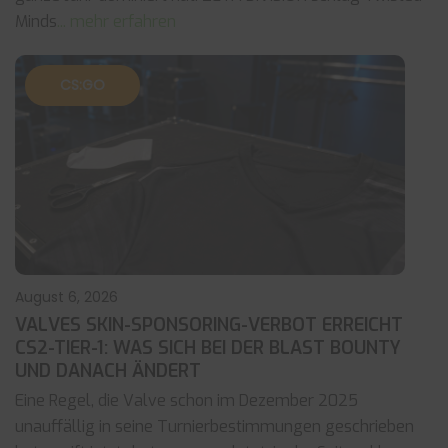
Minds
... mehr erfahren
CS:GO
August 6, 2026
VALVES SKIN-SPONSORING-VERBOT ERREICHT
CS2-TIER-1: WAS SICH BEI DER BLAST BOUNTY
UND DANACH ÄNDERT
Eine Regel, die Valve schon im Dezember 2025
unauffällig in seine Turnierbestimmungen geschrieben