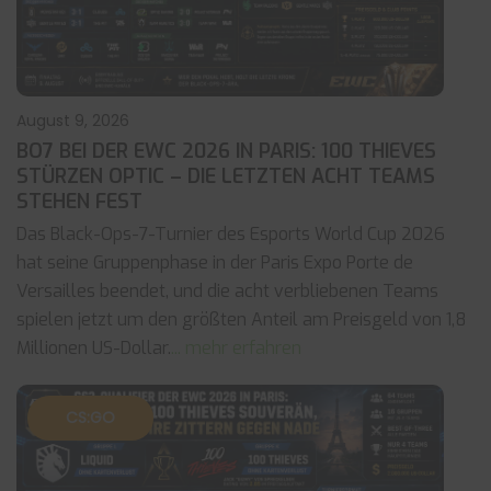
August 9, 2026
BO7 BEI DER EWC 2026 IN PARIS: 100 THIEVES
STÜRZEN OPTIC – DIE LETZTEN ACHT TEAMS
STEHEN FEST
Das Black-Ops-7-Turnier des Esports World Cup 2026
hat seine Gruppenphase in der Paris Expo Porte de
Versailles beendet, und die acht verbliebenen Teams
spielen jetzt um den größten Anteil am Preisgeld von 1,8
Millionen US-Dollar.
... mehr erfahren
CS:GO