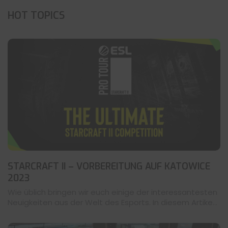
HOT TOPICS
STARCRAFT II – VORBEREITUNG AUF KATOWICE
2023
Wie üblich bringen wir euch einige der interessantesten
Neuigkeiten aus der Welt des Esports. In diesem Artike...