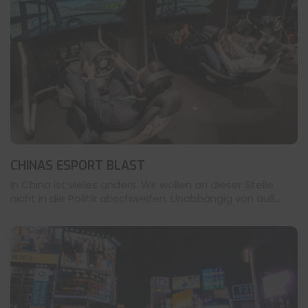
CHINAS ESPORT BLAST
In China ist vieles anders. Wir wollen an dieser Stelle
nicht in die Politik abschweifen. Unabhängig von äuß...