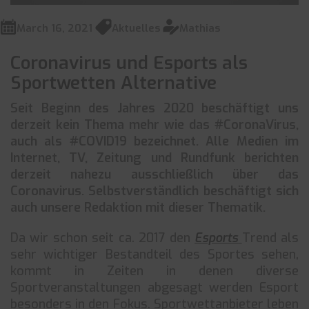
March 16, 2021
Aktuelles
Mathias
Coronavirus und Esports als
Sportwetten Alternative
Seit Beginn des Jahres 2020 beschäftigt uns
derzeit kein Thema mehr wie das #CoronaVirus,
auch als #COVID19 bezeichnet. Alle Medien im
Internet, TV, Zeitung und Rundfunk berichten
derzeit nahezu ausschließlich über das
Coronavirus. Selbstverständlich beschäftigt sich
auch unsere Redaktion mit dieser Thematik.
Da wir schon seit ca. 2017 den
Esports
Trend als
sehr wichtiger Bestandteil des Sportes sehen,
kommt in Zeiten in denen diverse
Sportveranstaltungen abgesagt werden Esport
besonders in den Fokus. Sportwettanbieter leben