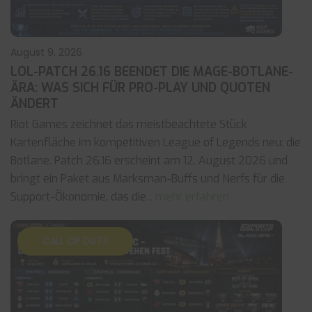
August 9, 2026
LOL-PATCH 26.16 BEENDET DIE MAGE-BOTLANE-
ÄRA: WAS SICH FÜR PRO-PLAY UND QUOTEN
ÄNDERT
Riot Games zeichnet das meistbeachtete Stück
Kartenfläche im kompetitiven League of Legends neu: die
Botlane. Patch 26.16 erscheint am 12. August 2026 und
bringt ein Paket aus Marksman-Buffs und Nerfs für die
Support-Ökonomie, das die
... mehr erfahren
CALL OF DUTY