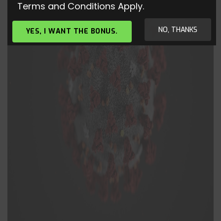
Terms and Conditions Apply.
NO, THANKS
YES, I WANT THE BONUS.