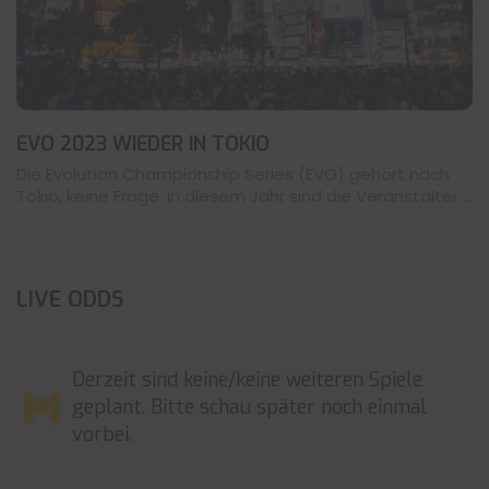
EVO 2023 WIEDER IN TOKIO
Die Evolution Championship Series (EVO) gehört nach
Tokio, keine Frage. In diesem Jahr sind die Veranstalter ...
LIVE ODDS
Derzeit sind keine/keine weiteren Spiele
geplant. Bitte schau später noch einmal
vorbei.