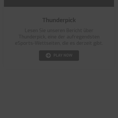
Thunderpick
Lesen Sie unseren Bericht über
Thunderpick, eine der aufregendsten
eSports-Wettseiten, die es derzeit gibt.
PLAY NOW