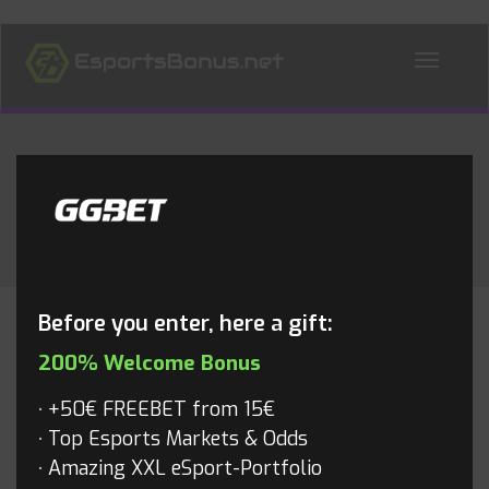
Restricted Country:
Iceland
Before you enter, here a gift:
200% Welcome Bonus
Browse by:
+50€ FREEBET from 15€
Antigua & Barbuda (1)
Aruba (1)
Top Esports Markets & Odds
Belize (1)
Bonaire (1)
Comoros (1)
Amazing XXL eSport-Portfolio