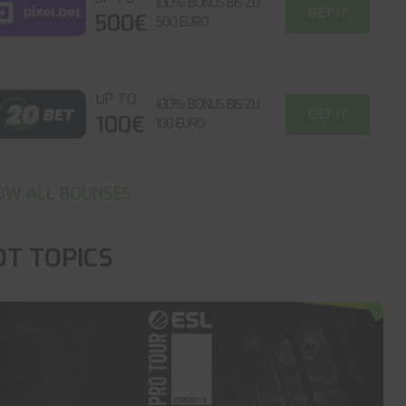
100% BONUS BIS ZU
GET IT
500€
500 EURO
UP TO
100% BONUS BIS ZU
GET IT
100€
100 EURO
OW ALL BOUNSES
OT TOPICS