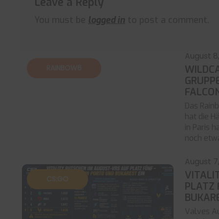
Leave a Reply
You must be
logged in
to post a comment.
August 8
RAINBOW6
WILDCA
GRUPPE
FALCO
Das Rainb
hat die H
in Paris 
noch etw
August 7
VITALI
CS:GO
PLATZ 
BUKARE
Valves Au