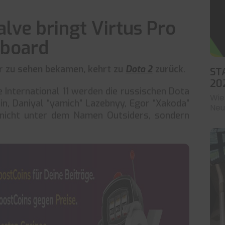
lve bringt Virtus Pro
rboard
er zu sehen bekamen, kehrt zu
Dota 2
zurück.
ST
20
e International 11 werden die russischen Dota
Wie
hin, Daniyal “yamich” Lazebnyy, Egor “Xakoda”
Neu
nicht unter dem Namen Outsiders, sondern