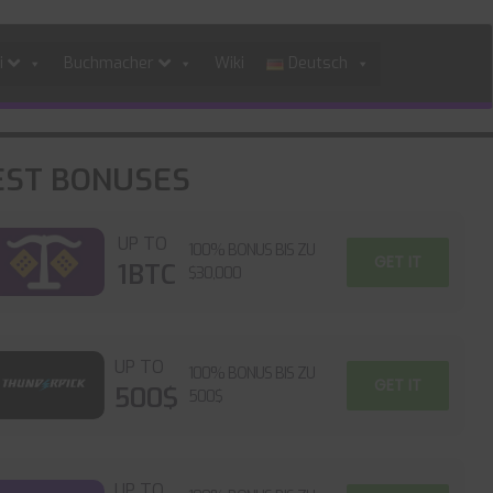
i
Buchmacher
Wiki
Deutsch
EST BONUSES
UP TO
100% BONUS BIS ZU
GET IT
1BTC
$30,000
UP TO
100% BONUS BIS ZU
GET IT
500$
500$
UP TO