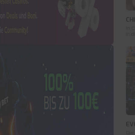
CH
In C
in 
EV
Die