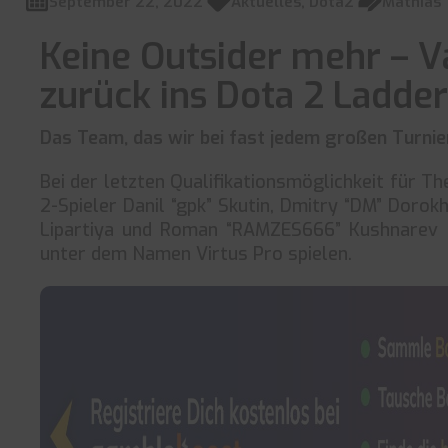
September 22, 2022
Aktuelles
,
Dota2
Mathias
Keine Outsider mehr – Va
zurück ins Dota 2 Ladde
Das Team, das wir bei fast jedem großen Turni
Bei der letzten Qualifikationsmöglichkeit für Th
2-Spieler Danil “gpk” Skutin, Dmitry “DM” Dorok
Lipartiya und Roman “RAMZES666” Kushnarev 
unter dem Namen Virtus Pro spielen.