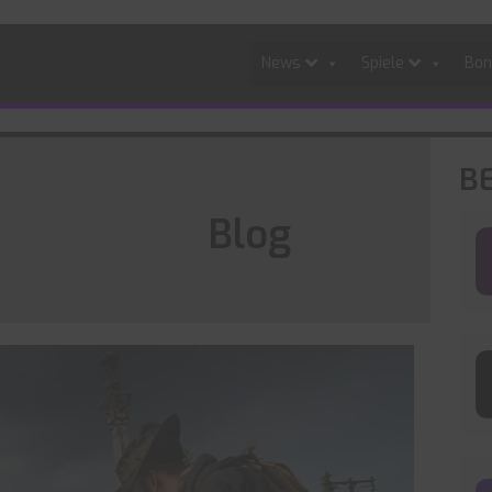
News
Spiele
Bon
B
Blog