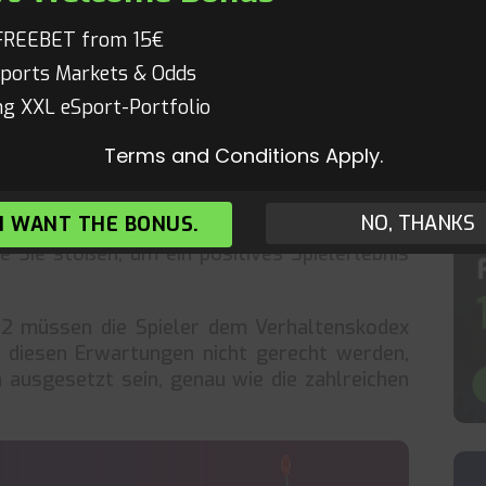
eptieren kein Mobbing oder Belästigung,
FREEBET from 15€
und von Rasse, Geschlechtsidentität oder -
tur, Glauben, geistigen oder körperlichen
ports Markets & Odds
g XXL eSport-Portfolio
utzung Ihres Kontos verantwortlich. Die
are von Drittanbietern, ist inakzeptabel.
Terms and Conditions Apply.
on Schwachstellen oder Durchführung von
.
NO, THANKS
 I WANT THE BONUS.
die Tools im Spiel, um alle Vorfälle oder
Sie stoßen, um ein positives Spielerlebnis
2 müssen die Spieler dem Verhaltenskodex
e diesen Erwartungen nicht gerecht werden,
usgesetzt sein, genau wie die zahlreichen