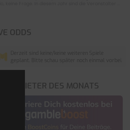
o, keine Frage. In diesem Jahr sind die Veranstalter ...
IVE ODDS
Derzeit sind keine/keine weiteren Spiele
geplant. Bitte schau später noch einmal vorbei.
OP ANBIETER DES MONATS