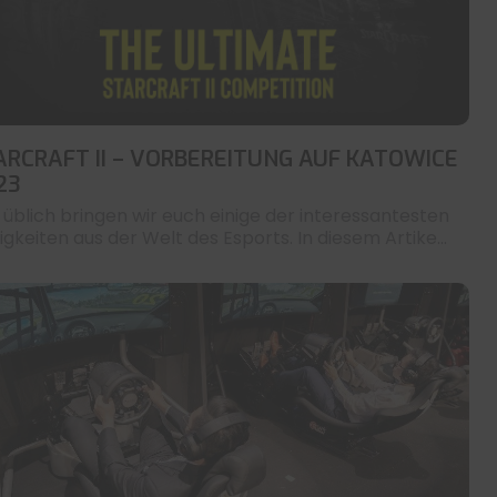
ARCRAFT II – VORBEREITUNG AUF KATOWICE
23
 üblich bringen wir euch einige der interessantesten
igkeiten aus der Welt des Esports. In diesem Artike...