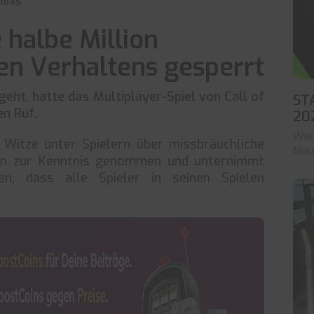
hias
e halbe Million
en Verhaltens gesperrt
ht, hatte das Multiplayer-Spiel von Call of
ST
en Ruf.
20
Wie
Witze unter Spielern über missbräuchliche
Neu
 nun zur Kenntnis genommen und unternimmt
en, dass alle Spieler in seinen Spielen