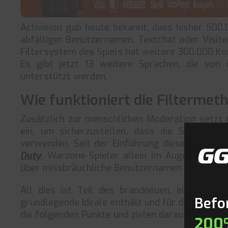
Activision gab heute bekannt, dass bisher 500
abfälliger Benutzernamen, Textchat oder Visit
Filtersystem des Spiels hat weitere 300.000 K
Es gibt jetzt 13 weitere Sprachen, die von
unterstützt werden.
Wie funktioniert die Filtermet
Zusätzlich zur menschlichen Moderation setzt 
ein, um sicherzustellen, dass die Spieler w
verwenden. Seit der Einführung dieser Mechan
Duty
: Warzone-Spieler allein im August eine
über missbräuchliche Benutzernamen und Clan-T
All dies ist Teil des brandneuen, einheitlich
Befor
grundlegende Ideale enthält und für die gesam
die folgenden Punkte und zielen darauf ab, das
S
200