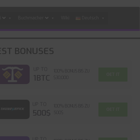
i
Buchmacher
Wiki
Deutsch
EST BONUSES
UP TO
100% BONUS BIS ZU
GET IT
1BTC
$30,000
UP TO
100% BONUS BIS ZU
GET IT
500$
500$
UP TO