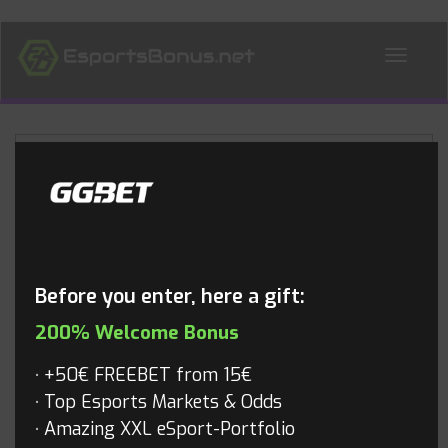
ALL NEWS
Blog
Before you enter, here a gift:
200% Welcome Bonus
+50€ FREEBET from 15€
Top Esports Markets & Odds
Amazing XXL eSport-Portfolio