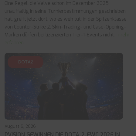
Eine Regel, die Valve schon im Dezember 2025
unauffällig in seine Turnierbestimmungen geschrieben
hat, greift jetzt dort, wo es weh tut: in der Spitzenklasse
von Counter-Strike 2. Skin-Trading- und Case-Opening-
Marken dürfen bei lizenzierten Tier-1-Events nicht
... mehr
erfahren
DOTA2
August 6, 2026
PVISION GEWINNEN DIE DOTA-2-EWC 2026 IN