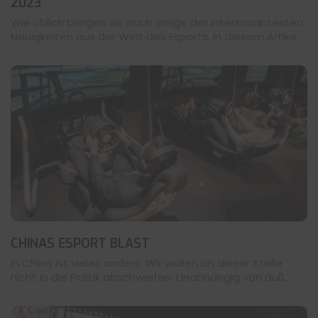
2023
Wie üblich bringen wir euch einige der interessantesten
Neuigkeiten aus der Welt des Esports. In diesem Artike...
CHINAS ESPORT BLAST
In China ist vieles anders. Wir wollen an dieser Stelle
nicht in die Politik abschweifen. Unabhängig von äuß...