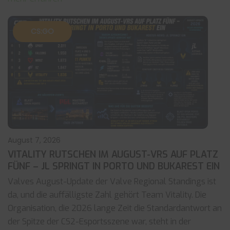
CS:GO
August 7, 2026
VITALITY RUTSCHEN IM AUGUST-VRS AUF PLATZ
FÜNF – JL SPRINGT IN PORTO UND BUKAREST EIN
Valves August-Update der Valve Regional Standings ist
da, und die auffälligste Zahl gehört Team Vitality. Die
Organisation, die 2026 lange Zeit die Standardantwort an
der Spitze der CS2-Esportsszene war, steht in der