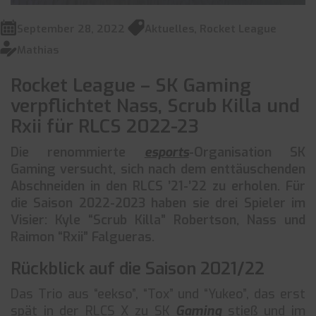
September 28, 2022
Aktuelles
,
Rocket League
Mathias
Rocket League – SK Gaming
verpflichtet Nass, Scrub Killa und
Rxii für RLCS 2022-23
Die renommierte
esports
-Organisation SK
Gaming versucht, sich nach dem enttäuschenden
Abschneiden in den RLCS ’21-’22 zu erholen. Für
die Saison 2022-2023 haben sie drei Spieler im
Visier: Kyle “Scrub Killa” Robertson, Nass und
Raimon “Rxii” Falgueras.
Rückblick auf die Saison 2021/22
Das Trio aus “eekso”, “Tox” und “Yukeo”, das erst
spät in der RLCS X zu SK
Gaming
stieß und im