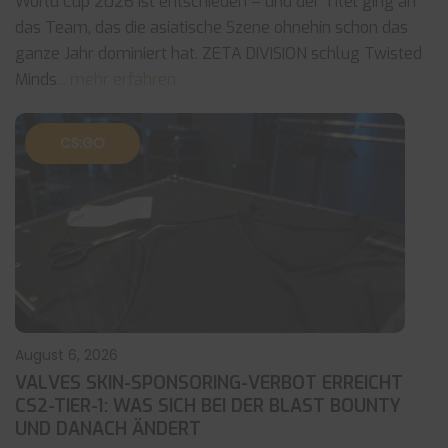
World Cup 2026 ist entschieden – und der Titel ging an
das Team, das die asiatische Szene ohnehin schon das
ganze Jahr dominiert hat. ZETA DIVISION schlug Twisted
Minds
... mehr erfahren
CS:GO
August 6, 2026
VALVES SKIN-SPONSORING-VERBOT ERREICHT
CS2-TIER-1: WAS SICH BEI DER BLAST BOUNTY
UND DANACH ÄNDERT