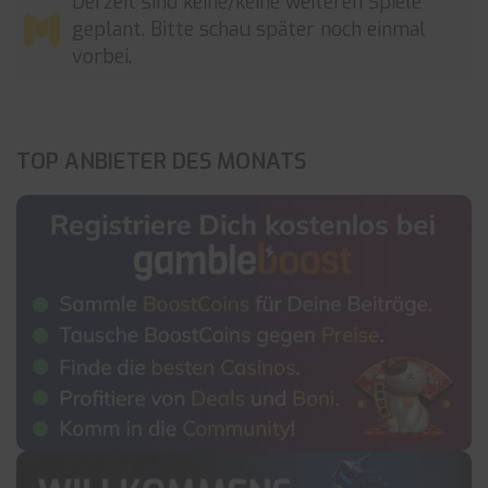
Derzeit sind keine/keine weiteren Spiele
geplant. Bitte schau später noch einmal
vorbei.
TOP ANBIETER DES MONATS