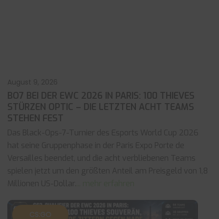
August 9, 2026
BO7 BEI DER EWC 2026 IN PARIS: 100 THIEVES
STÜRZEN OPTIC – DIE LETZTEN ACHT TEAMS
STEHEN FEST
Das Black-Ops-7-Turnier des Esports World Cup 2026
hat seine Gruppenphase in der Paris Expo Porte de
Versailles beendet, und die acht verbliebenen Teams
spielen jetzt um den größten Anteil am Preisgeld von 1,8
Millionen US-Dollar.
... mehr erfahren
CS:GO