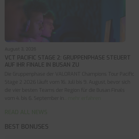
August 3, 2026
VCT PACIFIC STAGE 2: GRUPPENPHASE STEUERT
AUF IHR FINALE IN BUSAN ZU
Die Gruppenphase der VALORANT Champions Tour Pacific
Stage 2 2026 läuft vom 16. Juli bis 9. August, bevor sich
die vier besten Teams der Region für die Busan Finals
vom 4. bis 6. September in
... mehr erfahren
READ ALL NEWS
BEST BONUSES