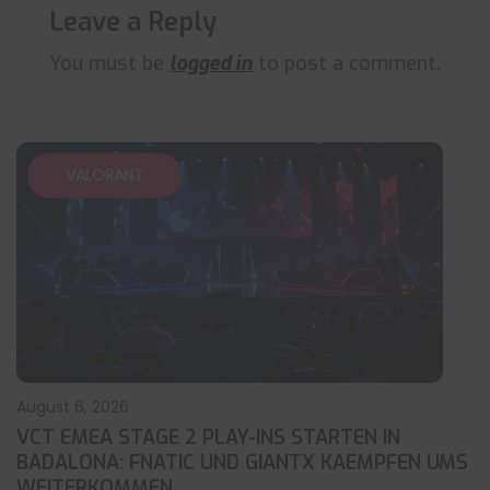
Leave a Reply
You must be
logged in
to post a comment.
VALORANT
August 6, 2026
VCT EMEA STAGE 2 PLAY-INS STARTEN IN
BADALONA: FNATIC UND GIANTX KAEMPFEN UMS
WEITERKOMMEN