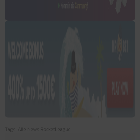
Tags:
Alle News
RocketLeague