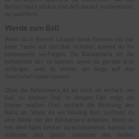
Boost-Taste klickst und dich darauf vorbereitest,
zu speichern.
Werde zum Ball
Wenn du in Rocket League deine Kamera mit nur
einer Taste auf den Ball richtest, kannst du ihn
konsequent verfolgen. Die Ballkamera ist die
einfachste Art zu spielen, wenn du gerade erst
anfängst, weil du immer ein Auge auf das
Geschehen haben kannst.
Ohne die Ballkamera ist es nicht so einfach, am
Ball zu bleiben (ha). In diesem Fall zeigt ein
kleiner weißer Pfeil einfach die Richtung des
Balls an. Wenn du ein Neuling bist, solltest du
eine Weile mit der Ballkamera arbeiten. Wenn du
mit dem Spiel besser zurechtkommst, kannst du
während des Spiels zwischen den beiden