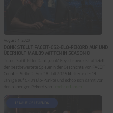
August 4, 2026
DONK STELLT FACEIT-CS2-ELO-REKORD AUF UND
ÜBERHOLT MAIL09 MITTEN IN SEASON 8
Team-Spirit-Rifler Danil „donk“ Kryschkowez ist offiziell
der bestbewertete Spieler in der Geschichte von FACEIT
Counter-Strike 2. Am 28. Juli 2026 kletterte der 19-
Jährige auf 5.434 Elo-Punkte und schob sich damit vor
den bisherigen Rekord von
... mehr erfahren
LEAGUE OF LEGENDS