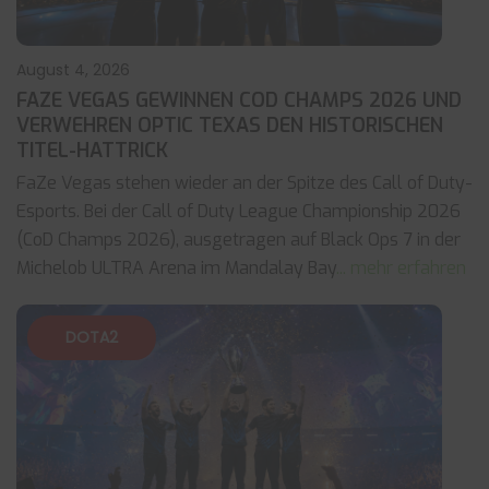
August 4, 2026
FAZE VEGAS GEWINNEN COD CHAMPS 2026 UND
VERWEHREN OPTIC TEXAS DEN HISTORISCHEN
TITEL-HATTRICK
FaZe Vegas stehen wieder an der Spitze des Call of Duty-
Esports. Bei der Call of Duty League Championship 2026
(CoD Champs 2026), ausgetragen auf Black Ops 7 in der
Michelob ULTRA Arena im Mandalay Bay
... mehr erfahren
DOTA2