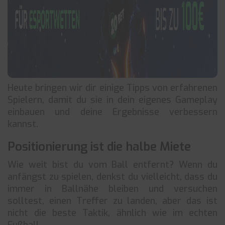
Heute bringen wir dir einige Tipps von erfahrenen
Spielern, damit du sie in dein eigenes Gameplay
einbauen und deine Ergebnisse verbessern
kannst.
Positionierung ist die halbe Miete
Wie weit bist du vom Ball entfernt? Wenn du
anfängst zu spielen, denkst du vielleicht, dass du
immer in Ballnähe bleiben und versuchen
solltest, einen Treffer zu landen, aber das ist
nicht die beste Taktik, ähnlich wie im echten