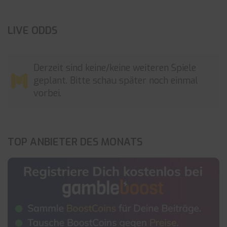
LIVE ODDS
Derzeit sind keine/keine weiteren Spiele
geplant. Bitte schau später noch einmal
vorbei.
TOP ANBIETER DES MONATS