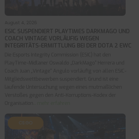
August 4, 2026
ESIC SUSPENDIERT PLAYTIMES DARKMAGO UND
COACH VINTAGE VORLÄUFIG WEGEN
INTEGRITÄTS-ERMITTLUNG BEI DER DOTA 2 EWC
Die Esports Integrity Commission (ESIC) hat den
PlayTime-Midlaner Oswaldo „DarkMago“ Herrera und
Coach Juan „Vintage“ Angulo vorläufig von allen ESIC-
Mitgliedswettbewerben suspendiert. Grund ist eine
laufende Untersuchung wegen eines mutmaßlichen
Verstoßes gegen den Anti-Korruptions-Kodex der
Organisation
... mehr erfahren
CS:GO