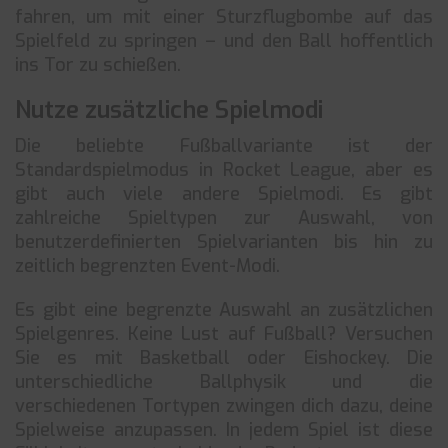
fahren, um mit einer Sturzflugbombe auf das
Spielfeld zu springen – und den Ball hoffentlich
ins Tor zu schießen.
Nutze zusätzliche Spielmodi
Die beliebte Fußballvariante ist der
Standardspielmodus in Rocket League, aber es
gibt auch viele andere Spielmodi. Es gibt
zahlreiche Spieltypen zur Auswahl, von
benutzerdefinierten Spielvarianten bis hin zu
zeitlich begrenzten Event-Modi.
Es gibt eine begrenzte Auswahl an zusätzlichen
Spielgenres. Keine Lust auf Fußball? Versuchen
Sie es mit Basketball oder Eishockey. Die
unterschiedliche Ballphysik und die
verschiedenen Tortypen zwingen dich dazu, deine
Spielweise anzupassen. In jedem Spiel ist diese