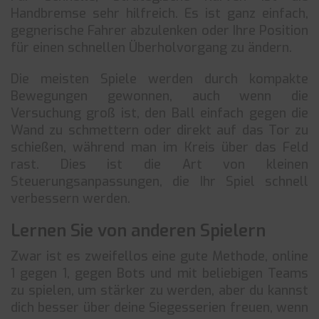
Handbremse sehr hilfreich. Es ist ganz einfach,
gegnerische Fahrer abzulenken oder Ihre Position
für einen schnellen Überholvorgang zu ändern.
Die meisten Spiele werden durch kompakte
Bewegungen gewonnen, auch wenn die
Versuchung groß ist, den Ball einfach gegen die
Wand zu schmettern oder direkt auf das Tor zu
schießen, während man im Kreis über das Feld
rast. Dies ist die Art von kleinen
Steuerungsanpassungen, die Ihr Spiel schnell
verbessern werden.
Lernen Sie von anderen Spielern
Zwar ist es zweifellos eine gute Methode, online
1 gegen 1, gegen Bots und mit beliebigen Teams
zu spielen, um stärker zu werden, aber du kannst
dich besser über deine Siegesserien freuen, wenn