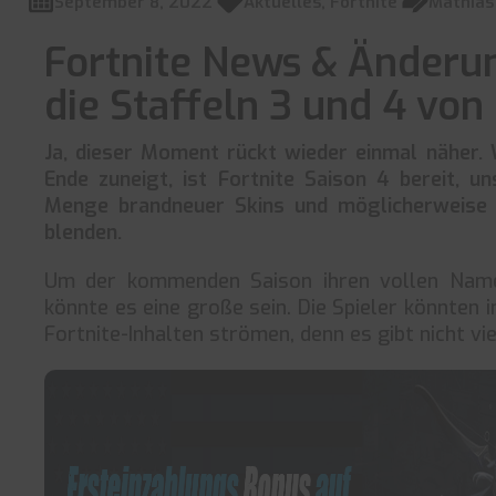
September 8, 2022
Aktuelles
,
Fortnite
Mathias
Fortnite News & Änderu
die Staffeln 3 und 4 von
Ja, dieser Moment rückt wieder einmal näher. 
Ende zuneigt, ist Fortnite Saison 4 bereit, u
Menge brandneuer Skins und möglicherweise e
blenden.
Um der kommenden Saison ihren vollen Nam
könnte es eine große sein. Die Spieler könnten 
Fortnite-Inhalten strömen, denn es gibt nicht vie