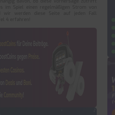
ängig davon, ob diese Vorhersage zutrifft
es im Spiel einen regelmäßigen Strom von
 wir werden diese Seite auf jeden Fall
el 4 erfahren!