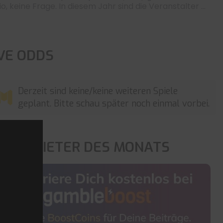
o, keine Frage. In diesem Jahr sind die Veranstalter ...
IVE ODDS
Derzeit sind keine/keine weiteren Spiele
geplant. Bitte schau später noch einmal vorbei.
OP ANBIETER DES MONATS