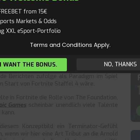
n zu Fortnite Staffel 4
FREEBET from 15€
ports Markets & Odds
ar Tage entfernt, aber ein Bild hat bereits
g XXL eSport-Portfolio
ruhigende Bild einer Hand, die aus einer
blich im Zusammenhang mit Fortnite Staffel
Terms and Conditions Apply.
r superheldenähnlichen Charaktere des
NO, THANKS
 I WANT THE BONUS.
Paradigm, der Besitzer dieser Hand ist. Brie
rde Berichten zufolge als Paradigm im Spiel
n Start von Fortnite Staffel 4 wäre.
te in Fortnite die Rolle von The Foundation,
pic Games
scheinbar unendlich viele Talente
 kann.
 diesem Konzeptbild ein Terminator-Gefühl
 wenn wir hier eine Art Tribut an die Arnold