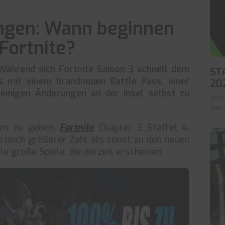
ngen: Wann beginnen
 Fortnite?
Während sich Fortnite Saison 3 schnell dem
ST
ns mit einem brandneuen Battle Pass, einer
20
inigen Änderungen an der Insel selbst zu
Wie
Neu
en zu geben,
Fortnite
Chapter 3 Staffel 4,
in noch größerer Zahl als sonst zu den neuen
le große Spiele, die derzeit erscheinen.