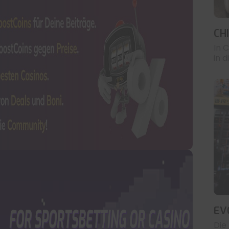
CH
In C
in 
EV
Die