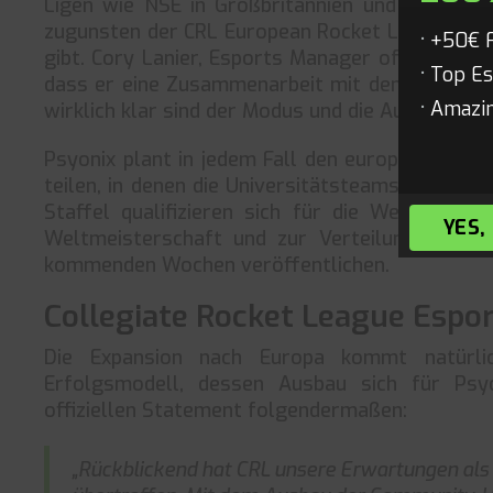
Ligen wie NSE in Großbritannien und Uniliga in
zugunsten der CRL European Rocket League eing
+50€ 
gibt. Cory Lanier, Esports Manager of Product
Top Es
dass er eine Zusammenarbeit mit den bisherige
Amazin
wirklich klar sind der Modus und die Ausrichtung
Psyonix plant in jedem Fall den europäischen Ko
teilen, in denen die Universitätsteams dann ihr
Staffel qualifizieren sich für die Weltmeiste
YES,
Weltmeisterschaft und zur Verteilung der Sta
kommenden Wochen veröffentlichen.
Collegiate Rocket League Espor
Die Expansion nach Europa kommt natürlic
Erfolgsmodell, dessen Ausbau sich für Psyo
offiziellen Statement folgendermaßen:
„Rückblickend hat CRL unsere Erwartungen als L