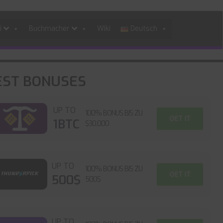
i
Buchmacher
Wiki
Deutsch
EST BONUSES
UP TO
100% BONUS BIS ZU
GET IT
1BTC
$30,000
UP TO
100% BONUS BIS ZU
GET IT
500$
500$
UP TO