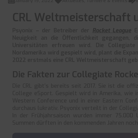
January 19, 2022
Aktuelles
,
Turniere & Events
CRL Weltmeisterschaft 
Psyonix – der Betreiber der
Rocket League
Es
Neuigkeit an die Öffentlichkeit gegangen, d
Universitäten erfreuen wird. Die Collegiat
Nordamerika wird gespielt wird, plant die Expa
2022 erstmals eine CRL Weltmeisterschaft geb
Die Fakten zur Collegiate Rock
Die CRL gibt’s bereits seit 2017. Sie ist die of
College eSport. Gespielt wird in Amerika, wie i
Western Conference und in einer Eastern Confe
durchaus lukrativ. Psyonix verteilt in der Colleg
In der Frühjahrsaison wurden immer 75.000 U
Summen dürften in den kommenden Jahren noch d