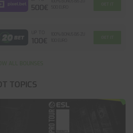
100% BONUS BIS ZU
GET IT
500€
500 EURO
UP TO
100% BONUS BIS ZU
GET IT
100€
100 EURO
OW ALL BOUNSES
OT TOPICS