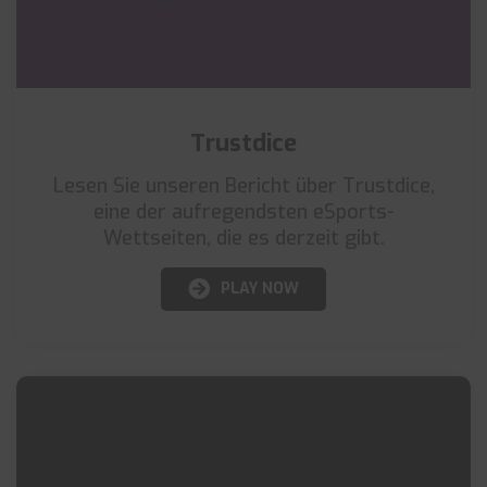
Trustdice
Lesen Sie unseren Bericht über Trustdice,
eine der aufregendsten eSports-
Wettseiten, die es derzeit gibt.
PLAY NOW