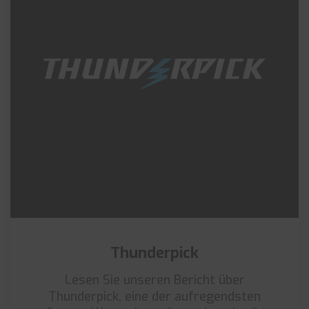
Thunderpick
Lesen Sie unseren Bericht über
Thunderpick, eine der aufregendsten