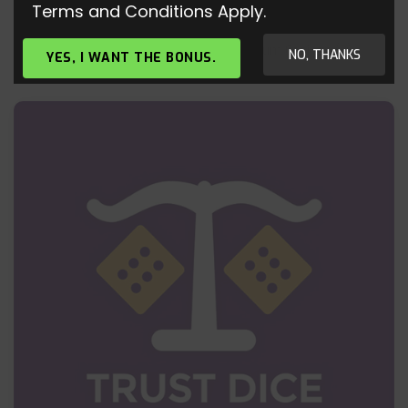
Casinos mit Banküberweisung (8)
Terms and Conditions Apply.
Diners Club Casino (2)
ecoPayz Casino (3)
Entropay Casinos (3)
Ethereum Casinos (3)
NO, THANKS
YES, I WANT THE BONUS.